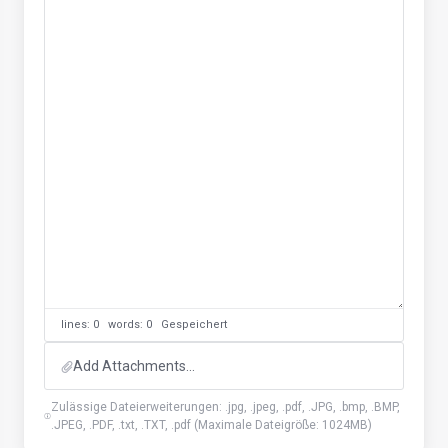
lines: 0 words: 0
Gespeichert
Add Attachments...
Zulässige Dateierweiterungen: .jpg, .jpeg, .pdf, .JPG, .bmp, .BMP,
.JPEG, .PDF, .txt, .TXT, .pdf (Maximale Dateigröße: 1024MB)