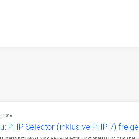
ni 2016
u: PHP Selector (inklusive PHP 7) freig
t unterstützt UNAXUS® die PHP Selector Funktionalität und damit neu